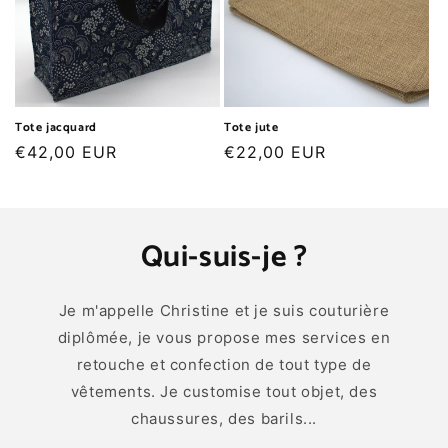
Tote jacquard
Tote jute
Prix
€42,00 EUR
Prix
€22,00 EUR
habituel
habituel
Qui-suis-je ?
Je m'appelle Christine et je suis couturière
diplômée, je vous propose mes services en
retouche et confection de tout type de
vêtements. Je customise tout objet, des
chaussures, des barils...