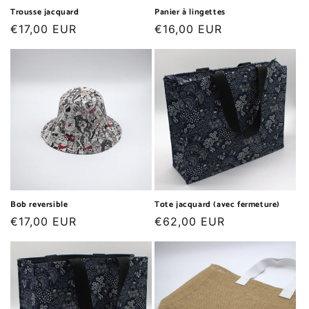
Trousse jacquard
Panier à lingettes
Prix
€17,00 EUR
Prix
€16,00 EUR
habituel
habituel
Bob reversible
Tote jacquard (avec fermeture)
Prix
€17,00 EUR
Prix
€62,00 EUR
habituel
habituel